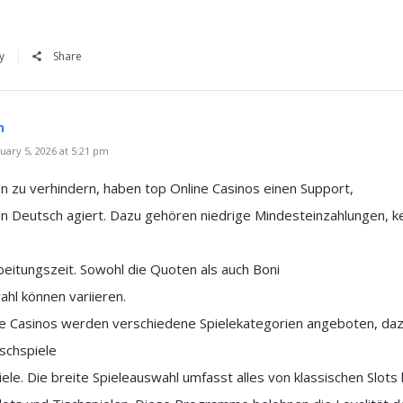
y
Share
m
ary 5, 2026 at 5:21 pm
 zu verhindern, haben top Online Casinos einen Support,
 in Deutsch agiert. Dazu gehören niedrige Mindesteinzahlungen, k
beitungszeit. Sowohl die Quoten als auch Boni
ahl können variieren.
ne Casinos werden verschiedene Spielekategorien angeboten, da
schspiele
ele. Die breite Spieleauswahl umfasst alles von klassischen Slots 