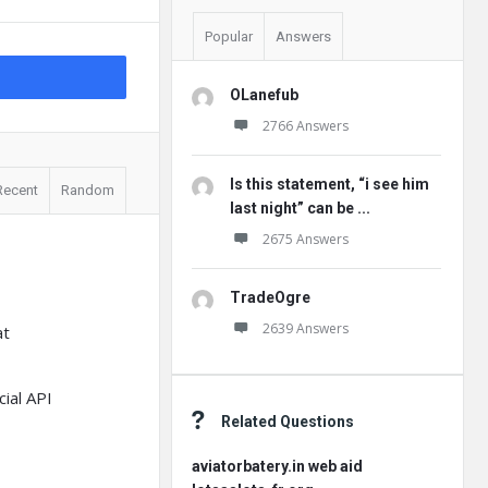
Popular
Answers
OLanefub
2766 Answers
Is this statement, “i see him
Recent
Random
last night” can be ...
2675 Answers
TradeOgre
2639 Answers
at
ial API
Related Questions
aviatorbatery.in web aid