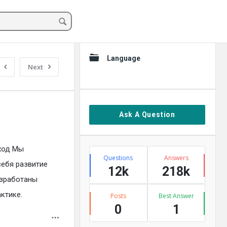
Sidebar
Language
Next
Ask A Question
ход Мы
Stats
Questions
Answers
себя развитие
12k
218k
азработаны
ктике.
Posts
Best Answer
0
1