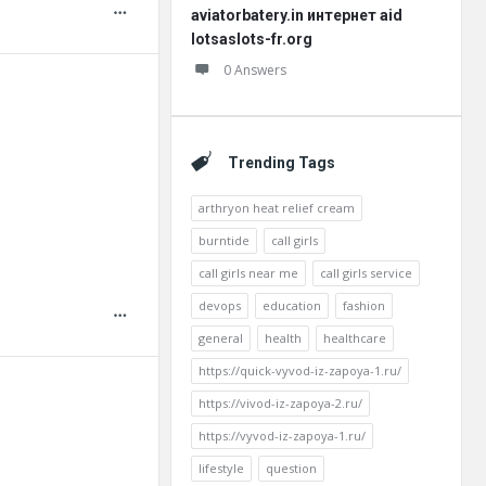
aviatorbatery.in интернет aid
lotsaslots-fr.org
0 Answers
Trending Tags
arthryon heat relief cream
burntide
call girls
call girls near me
call girls service
devops
education
fashion
general
health
healthcare
https://quick-vyvod-iz-zapoya-1.ru/
https://vivod-iz-zapoya-2.ru/
https://vyvod-iz-zapoya-1.ru/
lifestyle
question