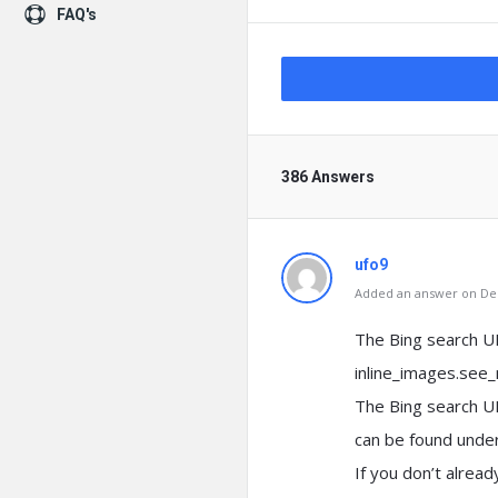
FAQ's
386 Answers
ufo9
Added an answer on Dec
The Bing search UR
inline_images.see_
The Bing search U
can be found under
If you don’t alread