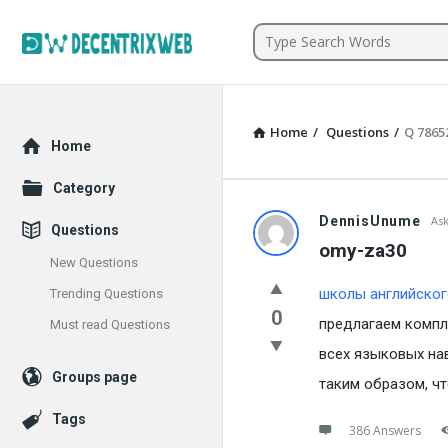
Community
Home
/
Questions
/
Q 7865
Explore
Home
Category
DennisUnume
As
Questions
omy-za30
New Questions
школы английског
Trending Questions
0
предлагаем компл
Must read Questions
всех языковых нав
Groups page
таким образом, ч
Tags
386 Answers