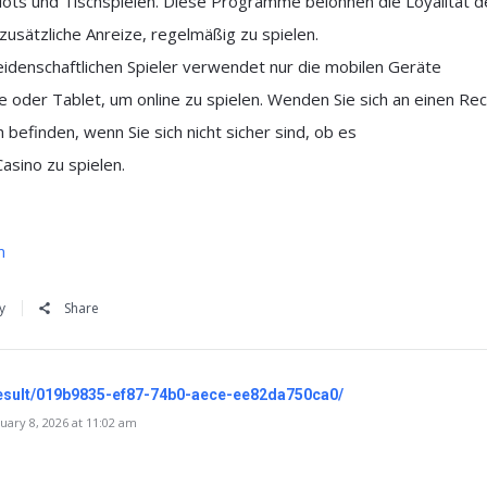
ots und Tischspielen. Diese Programme belohnen die Loyalität d
 zusätzliche Anreize, regelmäßig zu spielen.
eidenschaftlichen Spieler verwendet nur die mobilen Geräte
 oder Tablet, um online zu spielen. Wenden Sie sich an einen R
 befinden, wenn Sie sich nicht sicher sind, ob es
 Casino zu spielen.
m
y
Share
/result/019b9835-ef87-74b0-aece-ee82da750ca0/
ary 8, 2026 at 11:02 am