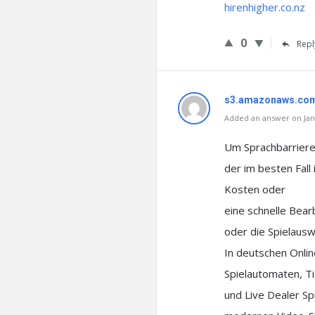
hirenhigher.co.nz
0
Repl
s3.amazonaws.co
Added an answer on Janu
Um Sprachbarrieren
der im besten Fall
Kosten oder
eine schnelle Bear
oder die Spielausw
In deutschen Onli
Spielautomaten, Ti
und Live Dealer Spi