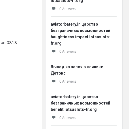
lotsaslots-fr.org
0 Answers
aviatorbatery.in царство
безграничных возможностей
haughtiness impact lotsaslots-
n an 0818
fr.org
0 Answers
Вывод из запоя в клинике
Детокс
0 Answers
aviatorbatery.in царство
безграничных возможностей
benefit lotsaslots-fr.org
0 Answers