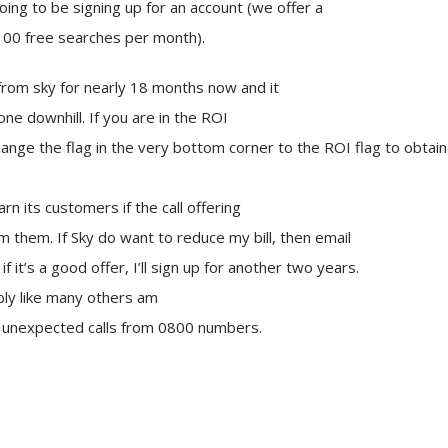
going to be signing up for an account (we offer a
100 free searches per month).
rom sky for nearly 18 months now and it
ne downhill. If you are in the ROI
hange the flag in the very bottom corner to the ROI flag to obtai
rn its customers if the call offering
om them. If Sky do want to reduce my bill, then email
f it’s a good offer, I’ll sign up for another two years.
ibly like many others am
 unexpected calls from 0800 numbers.