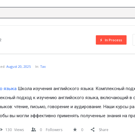
2
In Process
ked:
August 20, 2025
In:
Tax
о языка
Школа изучения английского языка: Комплексный под
ексный подход к изучению английского языка, включающий в 
ыков: чтение, письмо, говорение и аудирование. Наши курсы р
тобы вы могли эффективно применять полученные знания на пра
130
Views
0
Followers
0
Share