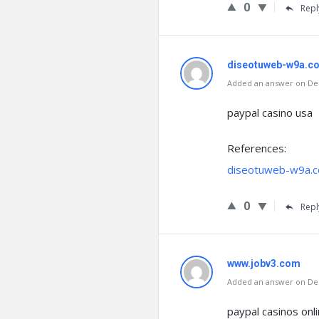
0
Repl
diseotuweb-w9a.c
Added an answer on Dec
paypal casino usa
References:
diseotuweb-w9a.
0
Repl
www.jobv3.com
Added an answer on Dec
paypal casinos onl