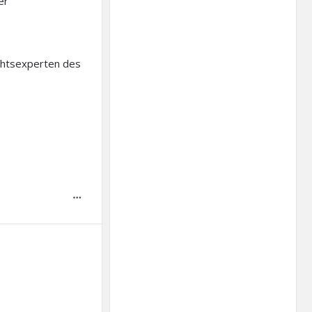
er
echtsexperten des