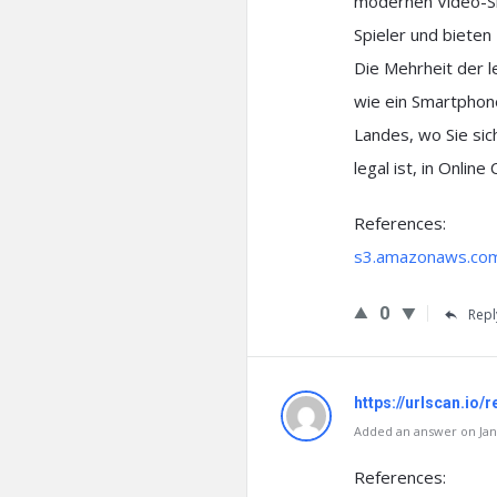
modernen Video-Sl
Spieler und bieten
Die Mehrheit der l
wie ein Smartphone
Landes, wo Sie sich
legal ist, in Online
References:
s3.amazonaws.co
0
Repl
https://urlscan.io
Added an answer on Janu
References: