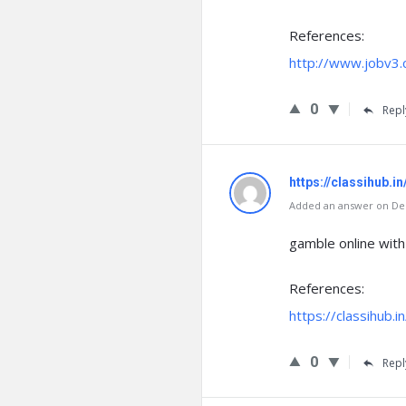
References:
http://www.jobv3
0
Repl
https://classihub.in
Added an answer on Dec
gamble online with
References:
https://classihub.in
0
Repl