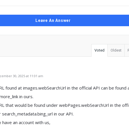
Leave An Answer
Voted
Oldest
ember 30, 2025 at 11:01 am
L found at images.webSearchUrl in the official API can be found 
more_link in ours.
RL that would be found under webPages.webSearchUrl in the offic
 search_metadata.bing_url in our API.
y have an account with us,