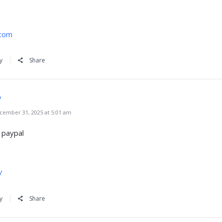
.com
y
Share
/
ember 31, 2025 at 5:01 am
 paypal
/
y
Share