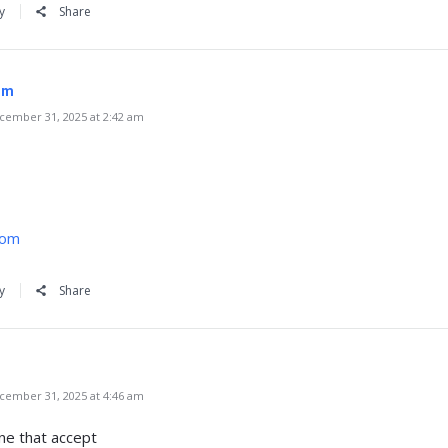
y
Share
om
ember 31, 2025 at 2:42 am
com
y
Share
ember 31, 2025 at 4:46 am
ine that accept