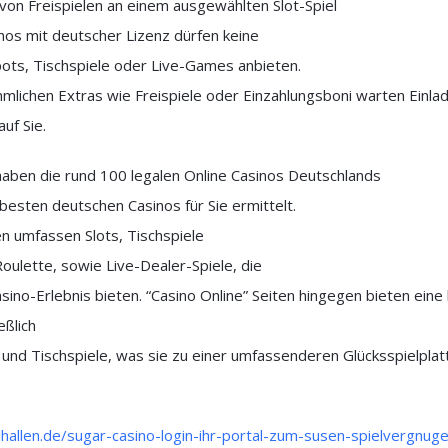
von Freispielen an einem ausgewählten Slot-Spiel
inos mit deutscher Lizenz dürfen keine
ots, Tischspiele oder Live-Games anbieten.
lichen Extras wie Freispiele oder Einzahlungsboni warten Einla
uf Sie.
aben die rund 100 legalen Online Casinos Deutschlands
 besten deutschen Casinos für Sie ermittelt.
n umfassen Slots, Tischspiele
Roulette, sowie Live-Dealer-Spiele, die
asino-Erlebnis bieten. “Casino Online” Seiten hingegen bieten eine
eßlich
 und Tischspiele, was sie zu einer umfassenderen Glücksspielpla
elhallen.de/sugar-casino-login-ihr-portal-zum-susen-spielvergnug