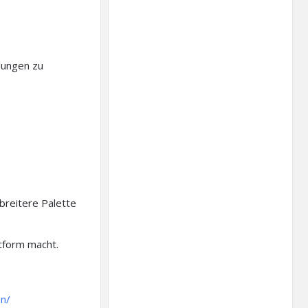
dungen zu
 breitere Palette
ttform macht.
en/