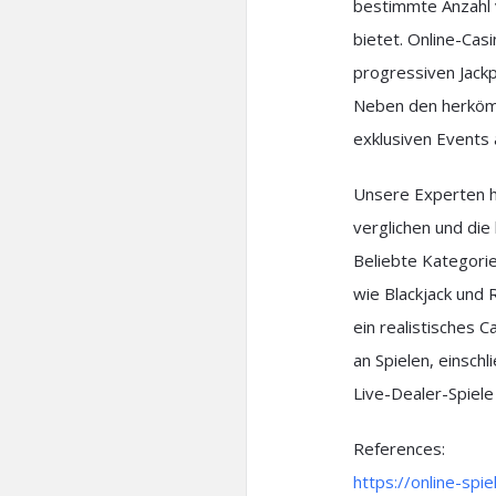
bestimmte Anzahl 
bietet. Online-Cas
progressiven Jackp
Neben den herkömm
exklusiven Events a
Unsere Experten h
verglichen und die
Beliebte Kategorie
wie Blackjack und 
ein realistisches C
an Spielen, einschli
Live-Dealer-Spiele
References:
https://online-spi