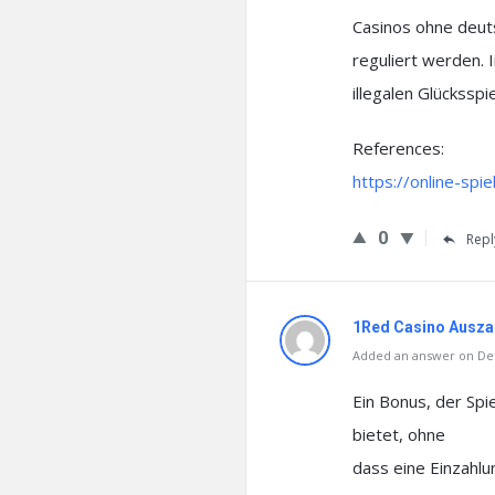
Casinos ohne deuts
reguliert werden. 
illegalen Glückss
References:
https://online-spi
0
Repl
1Red Casino Ausza
Added an answer on Dec
Ein Bonus, der Spi
bietet, ohne
dass eine Einzahlun