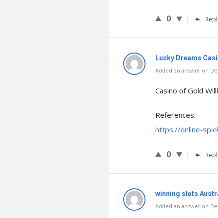
0
Repl
Lucky Dreams Casi
Added an answer on Dec
Casino of Gold Wi
References:
https://online-spi
0
Repl
winning slots Austr
Added an answer on Dec