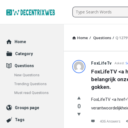
Community
Home
/
Questions
/
Q 1279
Explore
Home
Category
FoxLifeTv
Asked:
S
Questions
FoxLifeTV <a hr
New Questions
belangrijk onz
Trending Questions
gokken.
Must read Questions
FoxLifeTV <a href=
0
Groups page
verantwoordelijkhe
Tags
406 Answers