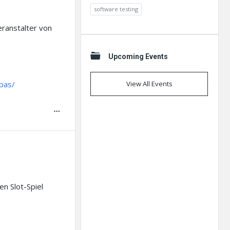
software testing
eranstalter von
Upcoming Events
spas/
View All Events
n Slot-Spiel