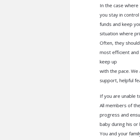
In the case where 
you stay in contro
funds and keep you
situation where pr
Often, they should
most efficient and
keep up
with the pace. We 
support, helpful f
If you are unable t
All members of th
progress and ensu
baby during his or 
You and your famil