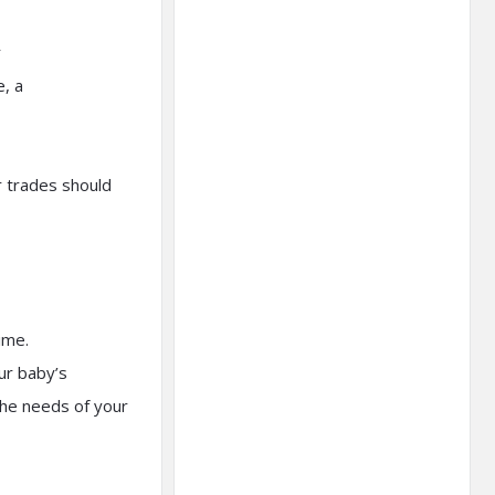
r
e, a
r trades should
ime.
ur baby’s
he needs of your