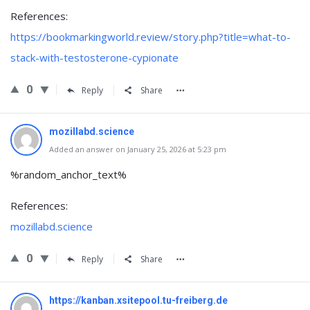
References:
https://bookmarkingworld.review/story.php?title=what-to-
stack-with-testosterone-cypionate
0
Reply
Share
mozillabd.science
Added an answer on January 25, 2026 at 5:23 pm
%random_anchor_text%
References:
mozillabd.science
0
Reply
Share
https://kanban.xsitepool.tu-freiberg.de