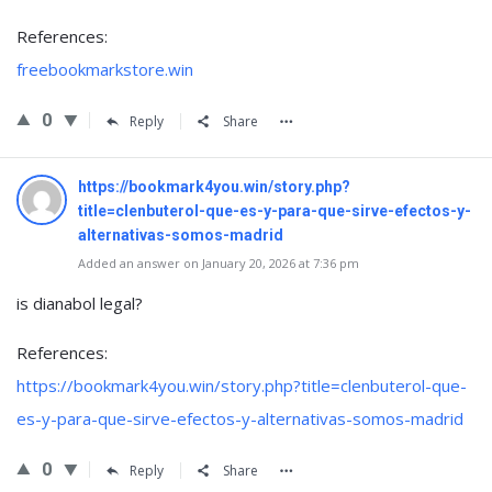
References:
freebookmarkstore.win
0
Reply
Share
https://bookmark4you.win/story.php?
title=clenbuterol-que-es-y-para-que-sirve-efectos-y-
alternativas-somos-madrid
Added an answer on January 20, 2026 at 7:36 pm
is dianabol legal?
References:
https://bookmark4you.win/story.php?title=clenbuterol-que-
es-y-para-que-sirve-efectos-y-alternativas-somos-madrid
0
Reply
Share