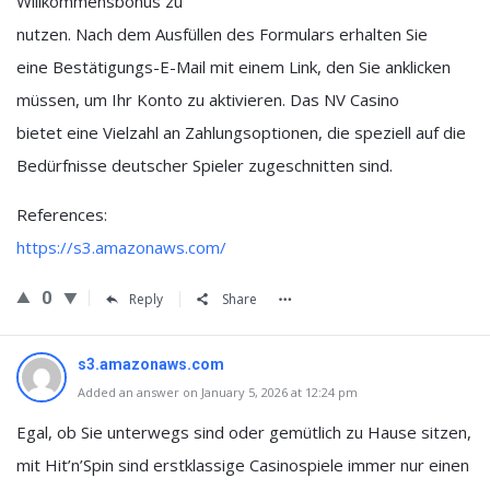
Willkommensbonus zu
nutzen. Nach dem Ausfüllen des Formulars erhalten Sie
eine Bestätigungs-E-Mail mit einem Link, den Sie anklicken
müssen, um Ihr Konto zu aktivieren. Das NV Casino
bietet eine Vielzahl an Zahlungsoptionen, die speziell auf die
Bedürfnisse deutscher Spieler zugeschnitten sind.
References:
https://s3.amazonaws.com/
0
Reply
Share
s3.amazonaws.com
Added an answer on January 5, 2026 at 12:24 pm
Egal, ob Sie unterwegs sind oder gemütlich zu Hause sitzen,
mit Hit’n’Spin sind erstklassige Casinospiele immer nur einen