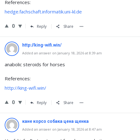
References:
hedge.fachschaft.informatik.uni-kl.de
0
Reply
Share
http://king-wifi.win/
Added an answer on January 18, 2026 at 8:39 am
anabolic steroids for horses
References:
http://king-wifi.win/
0
Reply
Share
кане корсо собака цена щенка
Added an answer on January 18, 2026 at 8:47 am