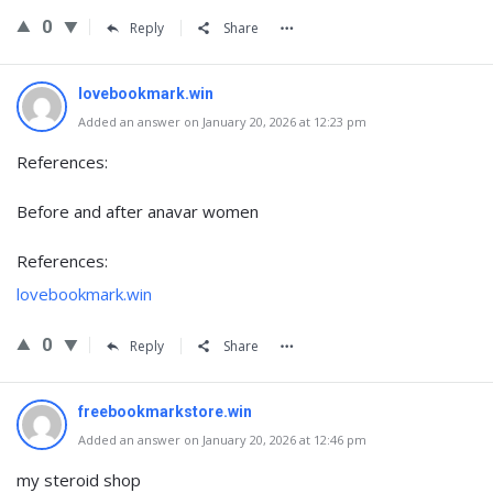
0
Reply
Share
lovebookmark.win
Added an answer on January 20, 2026 at 12:23 pm
References:
Before and after anavar women
References:
lovebookmark.win
0
Reply
Share
freebookmarkstore.win
Added an answer on January 20, 2026 at 12:46 pm
my steroid shop