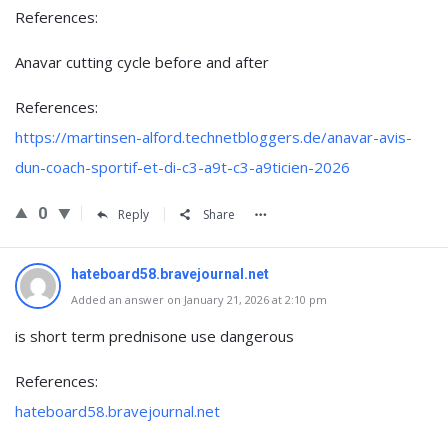
References:
Anavar cutting cycle before and after
References:
https://martinsen-alford.technetbloggers.de/anavar-avis-
dun-coach-sportif-et-di-c3-a9t-c3-a9ticien-2026
0
Reply
Share
hateboard58.bravejournal.net
Added an answer on January 21, 2026 at 2:10 pm
is short term prednisone use dangerous
References:
hateboard58.bravejournal.net