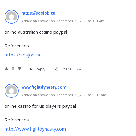
https://sosjob.ca
Added an answer on December 31, 2025 at 9:11 am
online australian casino paypal
References:
https://sosjob.ca
0
Reply
Share
www.fightdynasty.com
Added an answer on December 31, 2025 at 11:16 am
online casino for us players paypal
References:
http://www.fightdynasty.com