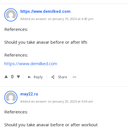
https://www.demilked.com
Added an answer on January 19, 2026 at 6:40 pm
References:
Should you take anavar before or after lifti
References:
https://www.demilked.com
0
Reply
Share
may22.ru
Added an answer on January 20, 2026 at 6:06 am
References:
Should you take anavar before or after workout