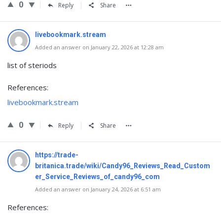
0
Reply
Share
livebookmark.stream
Added an answer on January 22, 2026 at 12:28 am
list of steriods
References:
livebookmark.stream
0
Reply
Share
https://trade-
britanica.trade/wiki/Candy96_Reviews_Read_Custom
er_Service_Reviews_of_candy96_com
Added an answer on January 24, 2026 at 6:51 am
References: