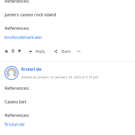
References:
Jumers casino rock island
References:
lovebookmark.win
0
Reply
Share
firsturl.de
Added an answer on January 24, 2026 at 3:14 pm
References:
Casino bet
References:
firsturl.de