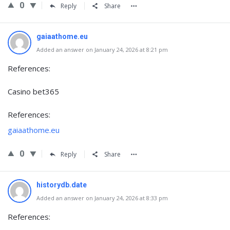
0
Reply
Share
gaiaathome.eu
Added an answer on January 24, 2026 at 8:21 pm
References:
Casino bet365
References:
gaiaathome.eu
0
Reply
Share
historydb.date
Added an answer on January 24, 2026 at 8:33 pm
References: